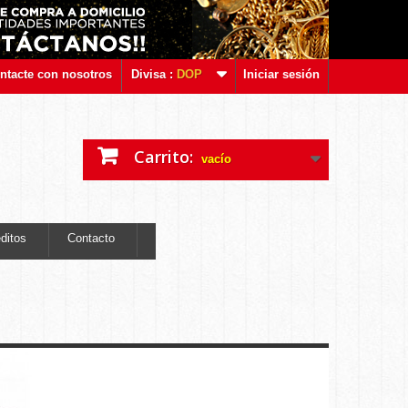
ntacte con nosotros
Divisa :
DOP
Iniciar sesión
Carrito:
vacío
ditos
Contacto