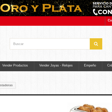
Co
Vender Productos
Vender Joyas - Relojes
Empeño
Cré
stadoras
Tostadoras