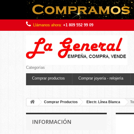
Llámanos ahora:
+1 809 552 99 09
Categorías
Comprar productos
Comprar joyería - relojería
Comprar Productos
Electr. Línea Blanca
To
INFORMACIÓN