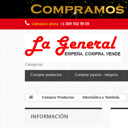
Llámanos ahora:
+1 809 552 99 09
Categorías
Comprar productos
Comprar joyería - relojería
Comprar Productos
Informática y Telefonía
INFORMACIÓN