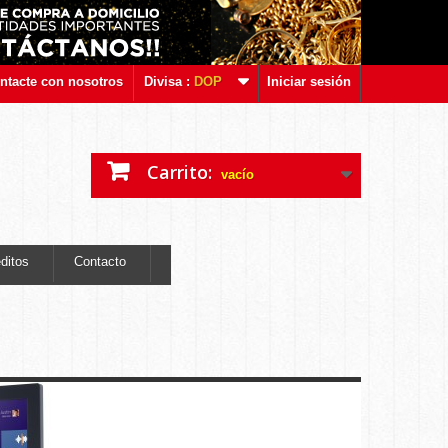
ntacte con nosotros
Divisa :
DOP
Iniciar sesión
Carrito:
vacío
ditos
Contacto