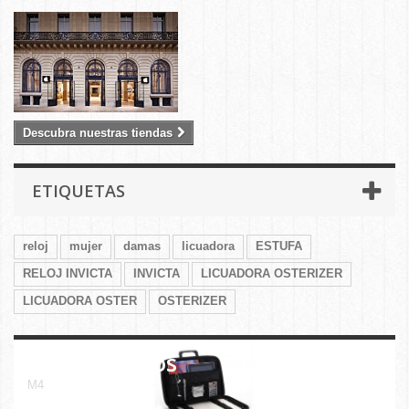
Descubra nuestras tiendas
ETIQUETAS
reloj
mujer
damas
licuadora
ESTUFA
RELOJ INVICTA
INVICTA
LICUADORA OSTERIZER
LICUADORA OSTER
OSTERIZER
Bultos/Bolsos
M4