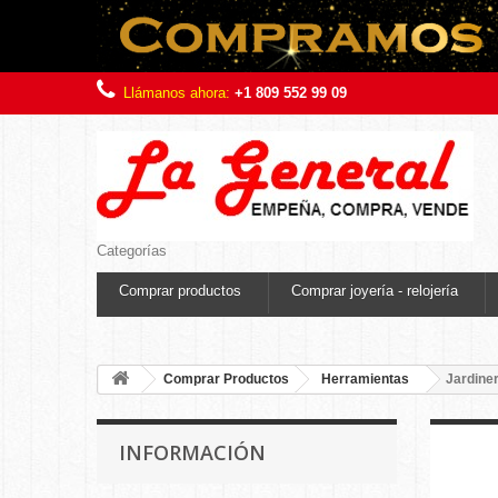
Llámanos ahora:
+1 809 552 99 09
Categorías
Comprar productos
Comprar joyería - relojería
Comprar Productos
Herramientas
Jardiner
INFORMACIÓN