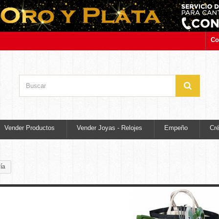
Co
Vender Productos
Vender Joyas - Relojes
Empeño
Cré
ía
Jardinería