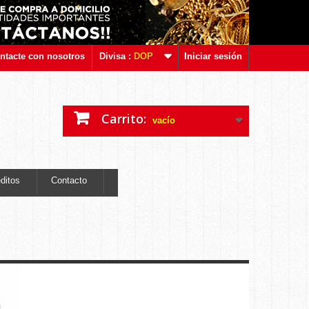
ntacte con nosotros
Divisa :
DOP
Iniciar sesión
Carrito:
vacío
ditos
Contacto